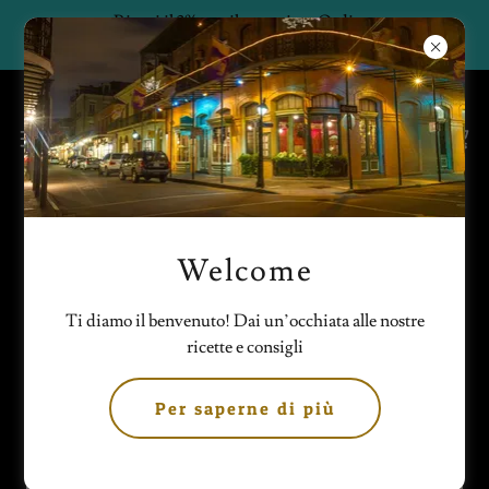
Ricevi il 3% con il tuo primo Ordine.
Shop Art e Parfums
Welcome
Galleria foto
Ti diamo il benvenuto! Dai un’occhiata alle nostre
ricette e consigli
Per saperne di più