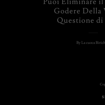
Puoi Eliminare il
Godere Della 
Questione di 
By La cuoca Biric
Copy
S