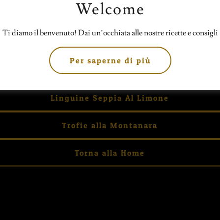
Elenco Primi Piatti
Welcome
Ciao
Ti diamo il benvenuto! Dai un’occhiata alle nostre ricette e consigli
Per saperne di più
Farfalle Salmone & Ricotta
Linguine Seppia Al Limone
Trofie alla Montanara
Torna alla Home