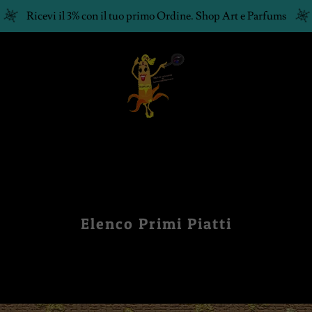
Ricevi il 3% con il tuo primo Ordine. Shop Art e Parfums
Elenco Primi Piatti