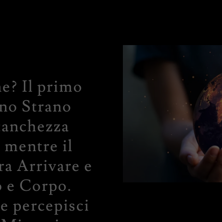
e? Il primo
no Strano
tanchezza
 mentre il
a Arrivare e
o e Corpo.
he percepisci